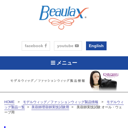
facebook
youtube
English
メニュー
HOME
>
モデルウィッグ／ファッションウィッグ製品情報
>
モデルウィ
ッグ製品一覧
>
美容師理容師実技試験用
>
美容師実技試験 オール・ウェ
ーブ用